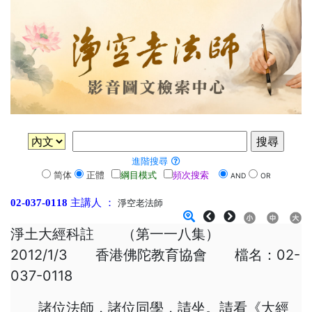
進階搜尋
简体
正體
綱目模式
頻次搜索
AND
OR
02-037-0118
主講人 ：
淨空老法師
淨土大經科註 （第一一八集）
2012/1/3 香港佛陀教育協會 檔名：02-
037-0118
諸位法師，諸位同學，請坐。請看《大經