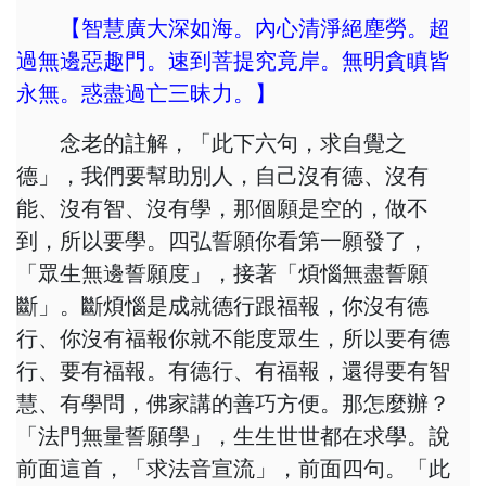
【
智慧廣大深如海。內心清淨絕塵勞。超
過無邊惡趣門。速到菩提究竟岸。無明貪瞋皆
永無。惑盡過亡三昧力。】
念老的註解，「此下六句，求自覺之
德」，我們要幫助別人，自己沒有德、沒有
能、沒有智、沒有學，那個願是空的，做不
到，所以要學。四弘誓願你看第一願發了，
「眾生無邊誓願度」，接著「煩惱無盡誓願
斷」。斷煩惱是成就德行跟福報，你沒有德
行、你沒有福報你就不能度眾生，所以要有德
行、要有福報。有德行、有福報，還得要有智
慧、有學問，佛家講的善巧方便。那怎麼辦？
「法門無量誓願學」，生生世世都在求學。說
前面這首，「求法音宣流」，前面四句。「此