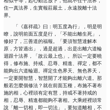
相似平等，起心動念放下，他就不住十法界，
住一真法界，生實報莊嚴土，永遠脫離十法
界。
「《嘉祥疏》曰：明五度為行」，明是明
瞭，說明前面五度是行，「不能出離生死」，
修好了，三善道的福報。「要須智慧達解本
原，方皆過出」，過是超過，出是出離六道輪
迴跟十法界，「故云最上也」。所以一定要曉
得，修布施、持戒、忍辱、精進、禪定，都不
能夠出六道輪迴。禪定生色界天、無色界天，
一定要開智慧，智慧開了才能夠出離六道。那
般若怎麼個修法？就在前面五種，布施不著布
施的相，心裡頭有定有慧，持戒不著持戒的
相，忍辱、精進都能夠不著相。大乘經裡頭常
說「離一切相，即一切法」，要知道離相，不