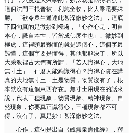
行」，六度是大乘學的，妙法就是執持名號，
這個法門三根普被，利鈍全收，比大乘還要殊
勝。「欲令眾生通達此甚深微妙之法」，這底
下四句真的是微妙到極處，「心作心是，明自
本心，識自本性，皆當成佛度生也」。微妙到
極處，這裡頭最難懂的就是這個心，這個字最
難懂，這個字要是懂得，其他都解決了。所以
大乘教裡古大德有所謂，「若人識得心，大地
無寸土」。什麼人能夠識得心？識得心實在講
真的大地無寸土，土是物質，物質沒有了，根
本就沒有這個東西存在。無寸土用現在的話來
說，代表三種現象，物質現象、精神現象、自
然現象，你要真正識得心，三種現象都不可
得，沒有了。真是妙！甚深微妙之法。
心作，這句是出自《觀無量壽佛經》，釋