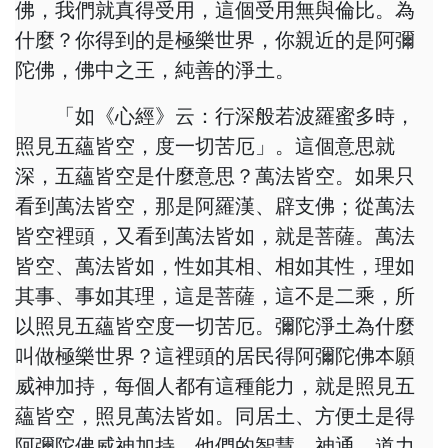
佛，我們就真得受用，這個受用無與倫比。為
什麼？你得到的是極樂世界，你親近的是阿彌
陀佛，佛中之王，純善的淨土。
「如《心經》云：行深般若波羅蜜多時，
照見五蘊皆空，度一切苦厄」。這個意思就
深，五蘊皆空是什麼意思？萬法皆空。如果只
看到萬法皆空，那是阿羅漢、辟支佛；從萬法
皆空裡頭，又看到萬法皆如，就是菩薩。萬法
皆空、萬法皆如，性如其相、相如其性，理如
其事、事如其理，這是菩薩，這不是二乘，所
以照見五蘊皆空度一切苦厄。彌陀淨土為什麼
叫做極樂世界？這裡頭的居民得阿彌陀佛本願
威神加持，每個人都有這種能力，就是照見五
蘊皆空，照見萬法皆如。同居土、方便土是得
阿彌陀佛威神加持，他們的智慧、神通、道力