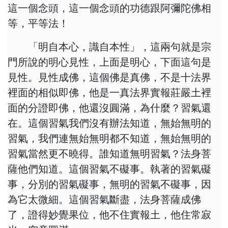
這一個念頭，這一個念頭的功德跟阿彌陀佛相
等，平等法！
「明自本心，識自本性」，這兩句就是宗
門所說的明心見性，上面是明心，下面這句是
見性。見性成佛，這個佛是真佛，不是十法界
裡面的相似即佛，他是一真法界實報莊嚴土裡
面的分證即佛，他還沒圓滿，為什麼？習氣還
在。這個習氣我們沒有辦法知道，無始無明的
習氣，我們連無始無明都不知道，無始無明的
習氣當然更不曉得。誰知道無明習氣？法身菩
薩他們知道。這個習氣不礙事。執著的習氣礙
事，分別的習氣礙事，無明的習氣不礙事，因
為它太微細。這個習氣斷盡，法身菩薩成佛
了，證得妙覺果位，他不住實報土，他住常寂